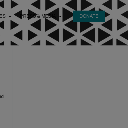
ES
PRESS & MEDIA
DONATE
nd